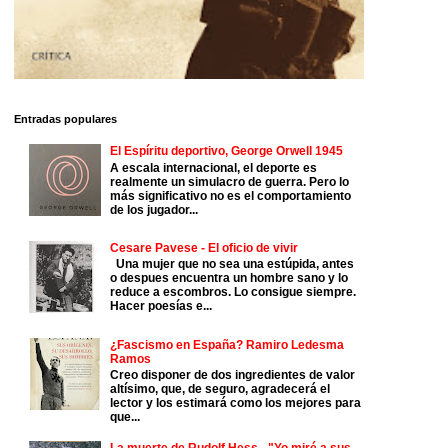
Entradas populares
El Espíritu deportivo, George Orwell 1945
A escala internacional, el deporte es
realmente un simulacro de guerra. Pero lo
más significativo no es el comportamiento
de los jugador...
Cesare Pavese - El oficio de vivir
Una mujer que no sea una estúpida, antes
o despues encuentra un hombre sano y lo
reduce a escombros. Lo consigue siempre.
Hacer poesías e...
¿Fascismo en España? Ramiro Ledesma
Ramos
Creo disponer de dos ingredientes de valor
altísimo, que, de seguro, agradecerá el
lector y los estimará como los mejores para
que...
La muerte de Rudolf Hess - "Yo miré a sus