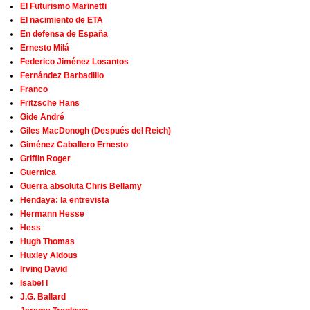
El Futurismo Marinetti
El nacimiento de ETA
En defensa de España
Ernesto Milá
Federico Jiménez Losantos
Fernández Barbadillo
Franco
Fritzsche Hans
Gide André
Giles MacDonogh (Después del Reich)
Giménez Caballero Ernesto
Griffin Roger
Guernica
Guerra absoluta Chris Bellamy
Hendaya: la entrevista
Hermann Hesse
Hess
Hugh Thomas
Huxley Aldous
Irving David
Isabel I
J.G. Ballard