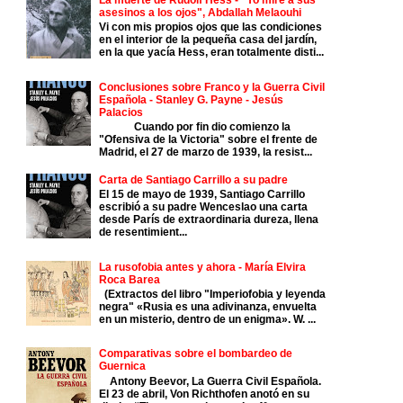
asesinos a los ojos", Abdallah Melaouhi
Vi con mis propios ojos que las condiciones
en el interior de la pequeña casa del jardín,
en la que yacía Hess, eran totalmente disti...
Conclusiones sobre Franco y la Guerra Civil
Española - Stanley G. Payne - Jesús
Palacios
Cuando por fin dio comienzo la
"Ofensiva de la Victoria" sobre el frente de
Madrid, el 27 de marzo de 1939, la resist...
Carta de Santiago Carrillo a su padre
El 15 de mayo de 1939, Santiago Carrillo
escribió a su padre Wenceslao una carta
desde París de extraordinaria dureza, llena
de resentimient...
La rusofobia antes y ahora - María Elvira
Roca Barea
(Extractos del libro "Imperiofobia y leyenda
negra" «Rusia es una adivinanza, envuelta
en un misterio, dentro de un enigma». W. ...
Comparativas sobre el bombardeo de
Guernica
Antony Beevor, La Guerra Civil Española.
El 23 de abril, Von Richthofen anotó en su