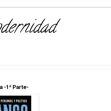
odernidad
a -1ª Parte-