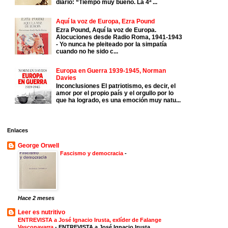
diario: “Tiempo muy bueno. La 4ª ...
Aquí la voz de Europa, Ezra Pound
Ezra Pound, Aquí la voz de Europa.
Alocuciones desde Radio Roma, 1941-1943
- Yo nunca he pleiteado por la simpatía
cuando no he sido c...
Europa en Guerra 1939-1945, Norman
Davies
Inconclusiones El patriotismo, es decir, el
amor por el propio país y el orgullo por lo
que ha logrado, es una emoción muy natu...
Enlaces
George Orwell
Fascismo y democracia
-
Hace 2 meses
Leer es nutritivo
ENTREVISTA a José Ignacio Irusta, exlíder de Falange
Vasconavarra
-
ENTREVISTA a José Ignacio Irusta,