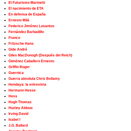
El Futurismo Marinetti
El nacimiento de ETA
En defensa de España
Ernesto Milá
Federico Jiménez Losantos
Fernández Barbadillo
Franco
Fritzsche Hans
Gide André
Giles MacDonogh (Después del Reich)
Giménez Caballero Ernesto
Griffin Roger
Guernica
Guerra absoluta Chris Bellamy
Hendaya: la entrevista
Hermann Hesse
Hess
Hugh Thomas
Huxley Aldous
Irving David
Isabel I
J.G. Ballard