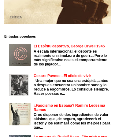
Entradas populares
El Espíritu deportivo, George Orwell 1945
A escala internacional, el deporte es
realmente un simulacro de guerra. Pero lo
más significativo no es el comportamiento
de los jugador...
Cesare Pavese - El oficio de vivir
Una mujer que no sea una estúpida, antes
o despues encuentra un hombre sano y lo
reduce a escombros. Lo consigue siempre.
Hacer poesías e...
¿Fascismo en España? Ramiro Ledesma
Ramos
Creo disponer de dos ingredientes de valor
altísimo, que, de seguro, agradecerá el
lector y los estimará como los mejores para
que...
La muerte de Rudolf Hess - "Yo miré a sus