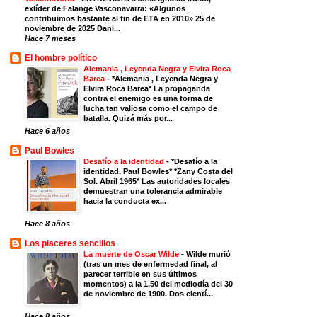
exlíder de Falange Vasconavarra: «Algunos
contribuimos bastante al fin de ETA en 2010» 25 de
noviembre de 2025 Dani...
Hace 7 meses
El hombre político
Alemania , Leyenda Negra y Elvira Roca
Barea
-
*Alemania , Leyenda Negra y
Elvira Roca Barea* La propaganda
contra el enemigo es una forma de
lucha tan valiosa como el campo de
batalla. Quizá más por...
Hace 6 años
Paul Bowles
Desafío a la identidad
-
*Desafío a la
identidad, Paul Bowles* *Zany Costa del
Sol. Abril 1965* Las autoridades locales
demuestran una tolerancia admirable
hacia la conducta ex...
Hace 8 años
Los placeres sencillos
La muerte de Oscar Wilde
-
Wilde murió
(tras un mes de enfermedad final, al
parecer terrible en sus últimos
momentos) a la 1.50 del mediodía del 30
de noviembre de 1900. Dos cientí...
Hace 8 años