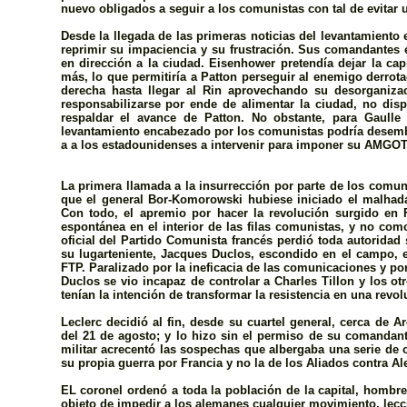
nuevo obligados a seguir a los comunistas con tal de evitar u
Desde la llegada de las primeras noticias del levantamiento en
reprimir su impaciencia y su frustración. Sus comandantes
en dirección a la ciudad. Eisenhower pretendía dejar la c
más, lo que permitiría a Patton perseguir al enemigo derrotad
derecha hasta llegar al Rin aprovechando su desorganizac
responsabilizarse por ende de alimentar la ciudad, no disp
respaldar el avance de Patton. No obstante, para Gaulle y
levantamiento encabezado por los comunistas podría desembo
a a los estadounidenses a intervenir para imponer su AMGOT 
La primera llamada a la insurrección por parte de los comu
que el general Bor-Komorowski hubiese iniciado el malhada
Con todo, el apremio por hacer la revolución surgido en 
espontánea en el interior de las filas comunistas, y no como
oficial del Partido Comunista francés perdió toda autoridad
su lugarteniente, Jacques Duclos, escondido en el campo, e
FTP. Paralizado por la ineficacia de las comunicaciones y p
Duclos se vio incapaz de controlar a Charles Tillon y los o
tenían la intención de transformar la resistencia en una revol
Leclerc decidió al fin, desde su cuartel general, cerca de 
del 21 de agosto; y lo hizo sin el permiso de su comandan
militar acrecentó las sospechas que albergaba una serie de 
su propia guerra por Francia y no la de los Aliados contra A
EL coronel ordenó a toda la población de la capital, hombre
objeto de impedir a los alemanes cualquier movimiento, lecci