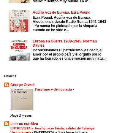
diario: “Tiempo muy bueno. La 4ª ...
Aquí la voz de Europa, Ezra Pound
Ezra Pound, Aquí la voz de Europa.
Alocuciones desde Radio Roma, 1941-1943
- Yo nunca he pleiteado por la simpatía
cuando no he sido c...
Europa en Guerra 1939-1945, Norman
Davies
Inconclusiones El patriotismo, es decir, el
amor por el propio país y el orgullo por lo
que ha logrado, es una emoción muy natu...
Enlaces
George Orwell
Fascismo y democracia
-
Hace 2 meses
Leer es nutritivo
ENTREVISTA a José Ignacio Irusta, exlíder de Falange
Vasconavarra
-
ENTREVISTA a José Ignacio Irusta,