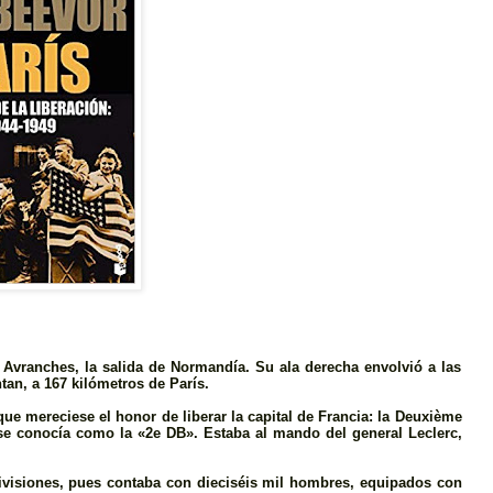
n Avranches, la salida de Normandí­a. Su ala derecha envolvió a las
an, a 167 kilómetros de Parí­s.
 que mereciese el honor de liberar la capital de Francia: la Deuxième
 se conocí­a como la «2e DB». Estaba al mando del general Leclerc,
visiones, pues contaba con dieciséis mil hombres, equipados con