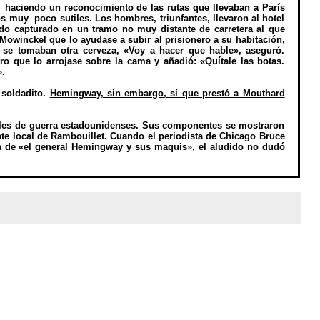
 haciendo un reconocimiento de las rutas que llevaban a París
s muy poco sutiles. Los hombres, triunfantes, llevaron al hotel
do capturado en un tramo no muy distante de carretera al que
owinckel que lo ayudase a subir al prisionero a su habitación,
e se tomaban otra cerveza, «Voy a hacer que hable», aseguró.
ro que lo arrojase sobre la cama y añadió: «Quítale las botas.
.
 soldadito.
Hemingway, sin embargo, sí que prestó a Mouthard
ales de guerra estadounidenses. Sus componentes se mostraron
e local de Rambouillet. Cuando el periodista de Chicago Bruce
 de «el general Hemingway y sus maquis», el aludido no dudó