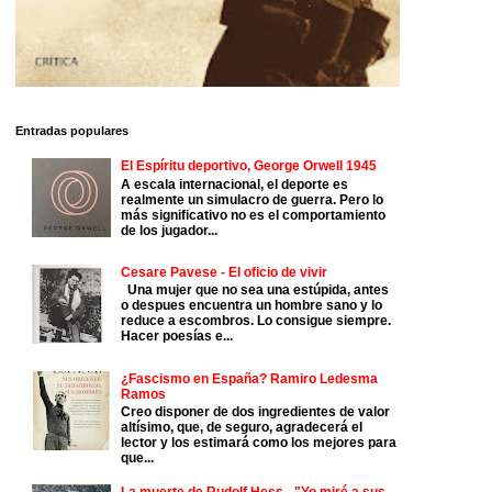
Entradas populares
El Espíritu deportivo, George Orwell 1945
A escala internacional, el deporte es
realmente un simulacro de guerra. Pero lo
más significativo no es el comportamiento
de los jugador...
Cesare Pavese - El oficio de vivir
Una mujer que no sea una estúpida, antes
o despues encuentra un hombre sano y lo
reduce a escombros. Lo consigue siempre.
Hacer poesías e...
¿Fascismo en España? Ramiro Ledesma
Ramos
Creo disponer de dos ingredientes de valor
altísimo, que, de seguro, agradecerá el
lector y los estimará como los mejores para
que...
La muerte de Rudolf Hess - "Yo miré a sus