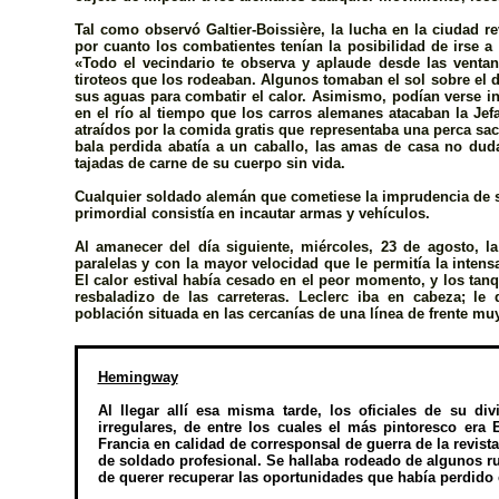
Tal como observó Galtier-Boissière, la lucha en la ciudad r
por cuanto los combatientes tenían la posibilidad de irse a
«Todo el vecindario te observa y aplaude desde las venta
tiroteos que los rodeaban. Algunos tomaban el sol sobre el d
sus aguas para combatir el calor. Asimismo, podían verse ins
en el río al tiempo que los carros alemanes atacaban la Jefa
atraídos por la comida gratis que representaba una perca sa
bala perdida abatía a un caballo, las amas de casa no duda
tajadas de carne de su cuerpo sin vida.
Cualquier soldado alemán que cometiese la imprudencia de sa
primordial consistía en incautar armas y vehículos.
Al amanecer del día siguiente, miércoles, 23 de agosto,
paralelas y con la mayor velocidad que le permitía la intens
El calor estival había cesado en el peor momento, y los tan
resbaladizo de las carreteras. Leclerc iba en cabeza; le
población situada en las cercanías de una línea de frente mu
Hemingway
Al llegar allí esa misma tarde, los oficiales de su d
irregulares, de entre los cuales el más pintoresco er
Francia en calidad de corresponsal de guerra de la revist
de soldado profesional. Se hallaba rodeado de algunos ru
de querer recuperar las oportunidades que había perdido 