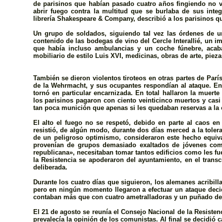
de parisinos que habí­an pasado cuatro años fingiendo no 
abrir fuego contra la multitud que se burlaba de sus integ
librería Shakespeare & Company, describió a los parisinos que
Un grupo de soldados, siguiendo tal vez las órdenes de u
contenido de las bodegas de vino del Cercle Interallié, un imp
que había incluso ambulancias y un coche fúnebre, acaba
mobiliario de estilo Luis XVI, medicinas, obras de arte, piez
También se dieron violentos tiroteos en otras partes de Parí
de la Wehrmacht, y sus ocupantes respondían al ataque. En la
tornó en particular encarnizada. En total hallaron la muerte
los parisinos pagaron con ciento veinticinco muertos y casi 
tan poca munición que apenas si les quedaban reservas a la c
El alto el fuego no se respetó, debido en parte al caos e
resistió, de algún modo, durante dos dí­as merced a la toler
de un peligroso optimismo, consideraron este hecho equiva
provenían de grupos demasiado exaltados de jóvenes comun
republicana», necesitaban tomar tantos edificios como les fu
la Resistencia se apoderaron del ayuntamiento, en el tran
deliberada.
Durante los cuatro días que siguieron, los alemanes acribill
pero en ningún momento llegaron a efectuar un ataque decid
contaban más que con cuatro ametralladoras y un puñado de 
El 21 de agosto se reunía el Consejo Nacional de la Resisten
prevalecía la opinión de los comunistas. Al final se decidió can