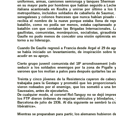
uniformes, armas, camiones semioruga y tanques Sherman (
en su mayor parte por hombres que habí­an seguido a Leclerc
italiana acantonada en Koufra y unirse por último a los b
metropolitano, incluidos soldados de caballería de Saumur, 
senegaleses y colonos franceses que nunca habí­an pisado c
recibía el nombre de la nueve porque estaba llena de rep
batallón, como no podía ser menos, estaba capitaneado 
batallón con que contaban las Brigadas Internacionales. La
gaullistas, comunistas, monárquicos, socialistas, giraudi
Gaulle no pudo menos de concebir una visión optimista en 
torno a su liderazgo.
Cuando De Gaulle regresó a Francia desde Argel el 29 de ago
se habí­a iniciado un levantamiento, de inspiración sobre t
acudir en su apoyo.
Cierto grupo juvenil comunista del 18º arrondissement («di
seducir a los soldados enemigos por la zona de Pigalle y
varones que los molían a palos para después quitarles las a
Treinta y cinco jóvenes de la Resistencia cayeron de cabe
trabajaba para la Gestapo y prometió que les proporcionar
vieron rodeados por el enemigo, que los sometió a una bruta
Saussaies, antes de ejecutarlos.
De cualquier modo, el coronel Rol-Tanguy no se dejó impres
los FTP dieron órdenes de requisar vehículos y blindarlos, 
Barcelona de julio de 1936. Al día siguiente se sembró la ci
libèratrice».
Mientras se preparaban para partir, los alemanes hubieron d