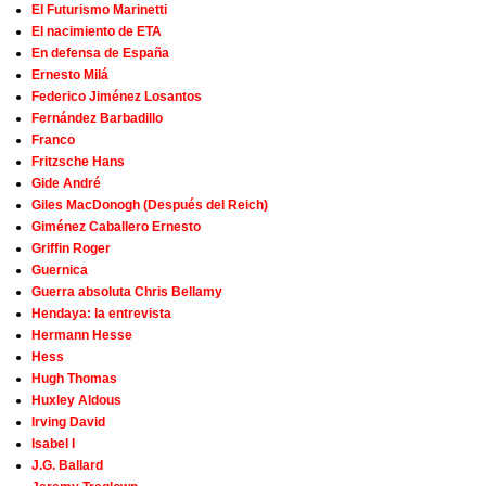
El Futurismo Marinetti
El nacimiento de ETA
En defensa de España
Ernesto Milá
Federico Jiménez Losantos
Fernández Barbadillo
Franco
Fritzsche Hans
Gide André
Giles MacDonogh (Después del Reich)
Giménez Caballero Ernesto
Griffin Roger
Guernica
Guerra absoluta Chris Bellamy
Hendaya: la entrevista
Hermann Hesse
Hess
Hugh Thomas
Huxley Aldous
Irving David
Isabel I
J.G. Ballard