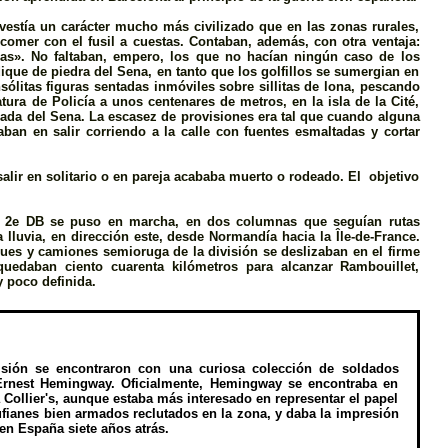
evestía un carácter mucho más civilizado que en las zonas rurales,
 comer con el fusil a cuestas. Contaban, además, con otra ventaja:
nas». No faltaban, empero, los que no hacían ningún caso de los
ique de piedra del Sena, en tanto que los golfillos se sumergian en
ólitas figuras sentadas inmóviles sobre sillitas de lona, pescando
tura de Policía a unos centenares de metros, en la isla de la Cité,
cada del Sena. La escasez de provisiones era tal que cuando alguna
ban en salir corriendo a la calle con fuentes esmaltadas y cortar
lir en solitario o en pareja acababa muerto o rodeado. El objetivo
 la 2e DB se puso en marcha, en dos columnas que seguían rutas
a lluvia, en dirección este, desde Normandía hacia la Île-de-France.
ques y camiones semioruga de la división se deslizaban en el firme
 quedaban ciento cuarenta kilómetros para alcanzar Rambouillet,
y poco definida.
ivisión se encontraron con una curiosa colección de soldados
a Ernest Hemingway. Oficialmente, Hemingway se encontraba en
a Collier's, aunque estaba más interesado en representar el papel
fianes bien armados reclutados en la zona, y daba la impresión
en España siete años atrás.