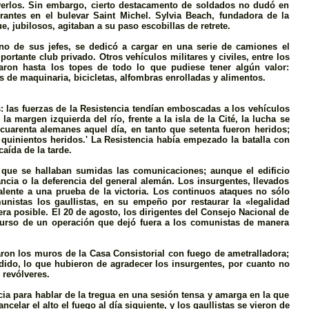
verlos. Sin embargo, cierto destacamento de soldados no dudó en
rantes en el bulevar Saint Michel. Sylvia Beach, fundadora de la
, jubilosos, agitaban a su paso escobillas de retrete.
no de sus jefes, se dedicó a cargar en una serie de camiones el
ortante club privado. Otros vehí­culos militares y civiles, entre los
ron hasta los topes de todo lo que pudiese tener algún valor:
as de maquinaria, bicicletas, alfombras enrolladas y alimentos.
­s: las fuerzas de la Resistencia tendían emboscadas a los vehículos
 margen izquierda del río, frente a la isla de la Cité, la lucha se
 cuarenta alemanes aquel día, en tanto que setenta fueron heridos;
quinientos heridos.' La Resistencia habí­a empezado la batalla con
aída de la tarde.
n que se hallaban sumidas las comunicaciones; aunque el edificio
ancia o la deferencia del general alemán. Los insurgentes, llevados
lente a una prueba de la victoria. Los continuos ataques no sólo
istas los gaullistas, en su empeño por restaurar la «legalidad
era posible. El 20 de agosto, los dirigentes del Consejo Nacional de
scurso de un operación que dejó fuera a los comunistas de manera
aron los muros de la Casa Consistorial con fuego de ametralladora;
ido, lo que hubieron de agradecer los insurgentes, por cuanto no
revólveres.
cia para hablar de la tregua en una sesión tensa y amarga en la que
celar el alto el fuego al dí­a siguiente, y los gaullistas se vieron de