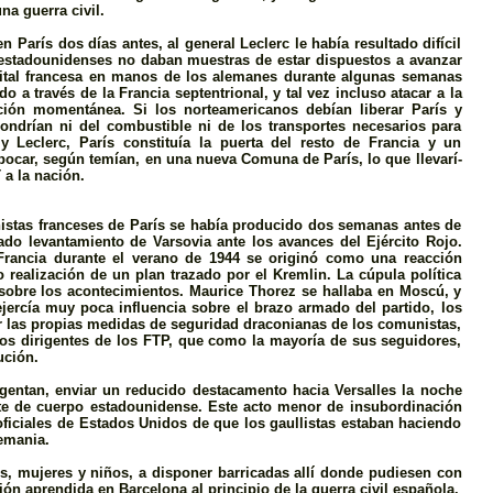
na guerra civil.
 París dos dí­as antes, al general Leclerc le había resultado difí­cil
 estadounidenses no daban muestras de estar dispuestos a avanzar
apital francesa en manos de los alemanes durante algunas semanas
o a través de la Francia septentrional, y tal vez incluso atacar a la
ión momentánea. Si los norteamericanos debí­an liberar París y
ondrían ni del combustible ni de los transportes necesarios para
 Leclerc, Parí­s constituía la puerta del resto de Francia y un
car, según temí­an, en una nueva Comuna de París, lo que llevarí­
a la nación.
nistas franceses de París se había producido dos semanas antes de
do levantamiento de Varsovia ante los avances del Ejército Rojo.
Francia durante el verano de 1944 se originó como una reacción
 realización de un plan trazado por el Kremlin. La cúpula política
 sobre los acontecimientos. Maurice Thorez se hallaba en Moscú, y
jercía muy poca influencia sobre el brazo armado del partido, los
or las propias medidas de seguridad draconianas de los comunistas,
tros dirigentes de los FTP, que como la mayoría de sus seguidores,
ución.
Argentan, enviar un reducido destacamento hacia Versalles la noche
te de cuerpo estadounidense. Este acto menor de insubordinación
oficiales de Estados Unidos de que los gaullistas estaban haciendo
lemania.
s, mujeres y niños, a disponer barricadas allí donde pudiesen con
ón aprendida en Barcelona al principio de la guerra civil española.