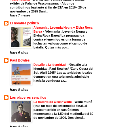
exlíder de Falange Vasconavarra: «Algunos
contribuimos bastante al fin de ETA en 2010» 25 de
noviembre de 2025 Dani...
Hace 7 meses
El hombre político
Alemania , Leyenda Negra y Elvira Roca
Barea
-
*Alemania , Leyenda Negra y
Elvira Roca Barea* La propaganda
contra el enemigo es una forma de
lucha tan valiosa como el campo de
batalla. Quizá más por...
Hace 6 años
Paul Bowles
Desafío a la identidad
-
*Desafío a la
identidad, Paul Bowles* *Zany Costa del
Sol. Abril 1965* Las autoridades locales
demuestran una tolerancia admirable
hacia la conducta ex...
Hace 8 años
Los placeres sencillos
La muerte de Oscar Wilde
-
Wilde murió
(tras un mes de enfermedad final, al
parecer terrible en sus últimos
momentos) a la 1.50 del mediodía del 30
de noviembre de 1900. Dos cientí...
Hace 8 años