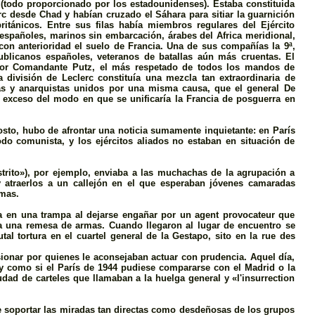
todo proporcionado por los estadounidenses). Estaba constituida
 desde Chad y habí­an cruzado el Sáhara para sitiar la guarnición
ritánicos. Entre sus filas había miembros regulares del Ejército
españoles, marinos sin embarcación, árabes del Africa meridional,
on anterioridad el suelo de Francia. Una de sus compañías la 9ª,
ublicanos españoles, veteranos de batallas aún más cruentas. El
por Comandante Putz, el más respetado de todos los mandos de
 división de Leclerc constituí­a una mezcla tan extraordinaria de
stas y anarquistas unidos por una misma causa, que el general De
exceso del modo en que se unificarí­a la Francia de posguerra en
sto, hubo de afrontar una noticia sumamente inquietante: en París
odo comunista, y los ejércitos aliados no estaban en situación de
strito»), por ejemplo, enviaba a las muchachas de la agrupación a
 atraerlos a un callejón en el que esperaban jóvenes camaradas
rmas.
za en una trampa al dejarse engañar por un agent provocateur que
ía una remesa de armas. Cuando llegaron al lugar de encuentro se
l tortura en el cuartel general de la Gestapo, sito en la rue des
ionar por quienes le aconsejaban actuar con prudencia. Aquel día,
y como si el Parí­s de 1944 pudiese compararse con el Madrid o la
udad de carteles que llamaban a la huelga general y «l'insurrection
e soportar las miradas tan directas como desdeñosas de los grupos