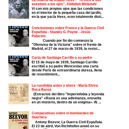
asesinos a los ojos", Abdallah Melaouhi
Vi con mis propios ojos que las condiciones
en el interior de la pequeña casa del jardín,
en la que yacía Hess, eran totalmente disti...
Conclusiones sobre Franco y la Guerra Civil
Española - Stanley G. Payne - Jesús
Palacios
Cuando por fin dio comienzo la
"Ofensiva de la Victoria" sobre el frente de
Madrid, el 27 de marzo de 1939, la resist...
Carta de Santiago Carrillo a su padre
El 15 de mayo de 1939, Santiago Carrillo
escribió a su padre Wenceslao una carta
desde París de extraordinaria dureza, llena
de resentimient...
La rusofobia antes y ahora - María Elvira
Roca Barea
(Extractos del libro "Imperiofobia y leyenda
negra" «Rusia es una adivinanza, envuelta
en un misterio, dentro de un enigma». W. ...
Comparativas sobre el bombardeo de
Guernica
Antony Beevor, La Guerra Civil Española.
El 23 de abril, Von Richthofen anotó en su