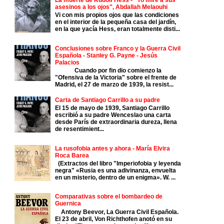
asesinos a los ojos", Abdallah Melaouhi
Vi con mis propios ojos que las condiciones
en el interior de la pequeña casa del jardín,
en la que yacía Hess, eran totalmente disti...
Conclusiones sobre Franco y la Guerra Civil
Española - Stanley G. Payne - Jesús
Palacios
Cuando por fin dio comienzo la
"Ofensiva de la Victoria" sobre el frente de
Madrid, el 27 de marzo de 1939, la resist...
Carta de Santiago Carrillo a su padre
El 15 de mayo de 1939, Santiago Carrillo
escribió a su padre Wenceslao una carta
desde París de extraordinaria dureza, llena
de resentimient...
La rusofobia antes y ahora - María Elvira
Roca Barea
(Extractos del libro "Imperiofobia y leyenda
negra" «Rusia es una adivinanza, envuelta
en un misterio, dentro de un enigma». W. ...
Comparativas sobre el bombardeo de
Guernica
Antony Beevor, La Guerra Civil Española.
El 23 de abril, Von Richthofen anotó en su