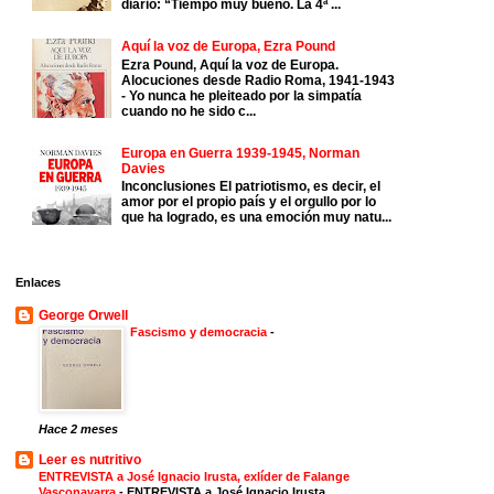
diario: “Tiempo muy bueno. La 4ª ...
Aquí la voz de Europa, Ezra Pound
Ezra Pound, Aquí la voz de Europa.
Alocuciones desde Radio Roma, 1941-1943
- Yo nunca he pleiteado por la simpatía
cuando no he sido c...
Europa en Guerra 1939-1945, Norman
Davies
Inconclusiones El patriotismo, es decir, el
amor por el propio país y el orgullo por lo
que ha logrado, es una emoción muy natu...
Enlaces
George Orwell
Fascismo y democracia
-
Hace 2 meses
Leer es nutritivo
ENTREVISTA a José Ignacio Irusta, exlíder de Falange
Vasconavarra
-
ENTREVISTA a José Ignacio Irusta,