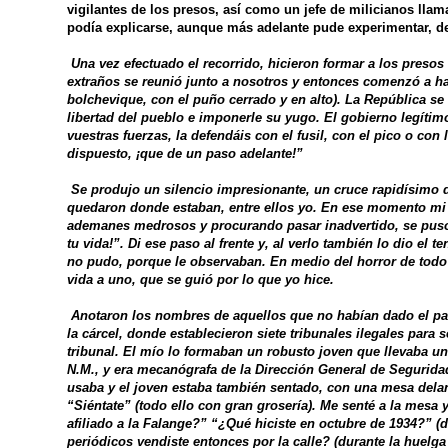
vigilantes de los presos, así como un jefe de milicianos llam
podía explicarse, aunque más adelante pude experimentar, de 
Una vez efectuado el recorrido, hicieron formar a los presos
extraños se reunió junto a nosotros y entonces comenzó a hab
bolchevique, con el puño cerrado y en alto). La República se
libertad del pueblo e imponerle su yugo. El gobierno legítim
vuestras fuerzas, la defendáis con el fusil, con el pico o con 
dispuesto, ¡que de un paso adelante!”
Se produjo un silencio impresionante, un cruce rapidísimo d
quedaron donde estaban, entre ellos yo. En ese momento mi 
ademanes medrosos y procurando pasar inadvertido, se puso 
tu vida!”. Di ese paso al frente y, al verlo también lo dio el
no pudo, porque le observaban. En medio del horror de todo l
vida a uno, que se guió por lo que yo hice.
Anotaron los nombres de aquellos que no habían dado el paso
la cárcel, donde establecieron siete tribunales ilegales para
tribunal. El mío lo formaban un robusto joven que llevaba un
N.M., y era mecanógrafa de la Dirección General de Seguridad
usaba y el joven estaba también sentado, con una mesa delan
“Siéntate” (todo ello con gran grosería). Me senté a la mesa
afiliado a la Falange?” “¿Qué hiciste en octubre de 1934?” (
periódicos vendiste entonces por la calle? (durante la huelg