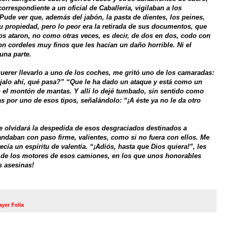
rrespondiente a un oficial de Caballería, vigilaban a los
ude ver que, además del jabón, la pasta de dientes, los peines,
su propiedad, pero lo peor era la retirada de sus documentos, que
Los ataron, no como otras veces, es decir, de dos en dos, codo con
on cordeles muy finos que les hacían un daño horrible. Ni el
una parte.
uerer llevarlo a uno de los coches, me gritó uno de los camaradas:
éjalo ahí, qué pasa?” “Que le ha dado un ataque y está como un
do el montón de mantas. Y allí lo dejé tumbado, sin sentido como
s por uno de esos tipos, señalándolo: “¡A éste ya no le da otro
me olvidará la despedida de esos desgraciados destinados a
andaban con paso firme, valientes, como si no fuera con ellos. Me
ía un espíritu de valentía. “¡Adiós, hasta que Dios quiera!”, les
no de los motores de esos camiones, en los que unos honorables
s asesinas!
yer Felix