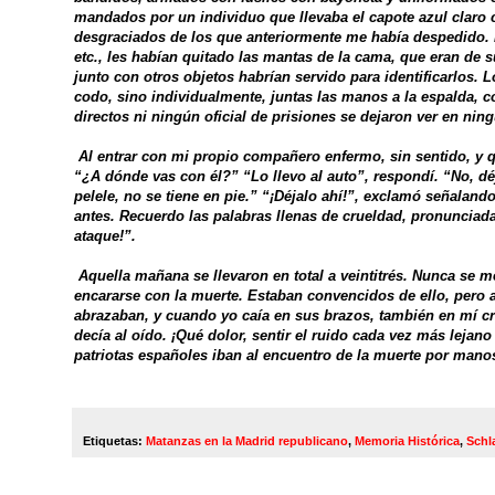
mandados por un individuo que llevaba el capote azul claro co
desgraciados de los que anteriormente me había despedido. P
etc., les habían quitado las mantas de la cama, que eran de 
junto con otros objetos habrían servido para identificarlos. 
codo, sino individualmente, juntas las manos a la espalda, c
directos ni ningún oficial de prisiones se dejaron ver en ning
Al entrar con mi propio compañero enfermo, sin sentido, y q
“¿A dónde vas con él?” “Lo llevo al auto”, respondí. “No, d
pelele, no se tiene en pie.” “¡Déjalo ahí!”, exclamó señalan
antes. Recuerdo las palabras llenas de crueldad, pronunciada
ataque!”.
Aquella mañana se llevaron en total a veintitrés. Nunca se 
encararse con la muerte. Estaban convencidos de ello, pero 
abrazaban, y cuando yo caía en sus brazos, también en mí crec
decía al oído. ¡Qué dolor, sentir el ruido cada vez más leja
patriotas españoles iban al encuentro de la muerte por mano
Etiquetas:
Matanzas en la Madrid republicano
,
Memoria Histórica
,
Schla