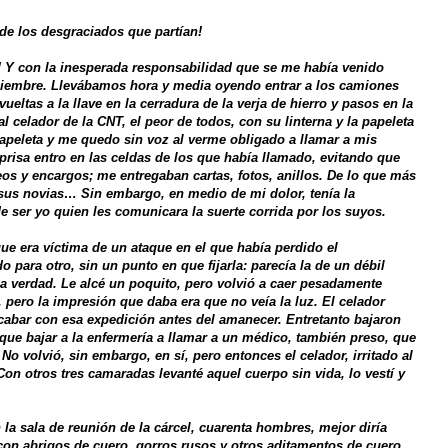
de los desgraciados que partían!
! Y con la inesperada responsabilidad que se me había venido
iciembre. Llevábamos hora y media oyendo entrar a los camiones
ueltas a la llave en la cerradura de la verja de hierro y pasos en la
 celador de la CNT, el peor de todos, con su linterna y la papeleta
 papeleta y me quedo sin voz al verme obligado a llamar a mis
prisa entro en las celdas de los que había llamado, evitando que
os y encargos; me entregaban cartas, fotos, anillos. De lo que más
 sus novias… Sin embargo, en medio de mi dolor, tenía la
de ser yo quien les comunicara la suerte corrida por los suyos.
ue era víctima de un ataque en el que había perdido el
para otro, sin un punto en que fijarla: parecía la de un débil
la verdad. Le alcé un poquito, pero volvió a caer pesadamente
, pero la impresión que daba era que no veía la luz. El celador
acabar con esa expedición antes del amanecer. Entretanto bajaron
 que bajar a la enfermería a llamar a un médico, también preso, que
 No volvió, sin embargo, en sí, pero entonces el celador, irritado al
on otros tres camaradas levanté aquel cuerpo sin vida, lo vestí y
la sala de reunión de la cárcel, cuarenta hombres, mejor diría
on abrigos de cuero, gorros rusos y otros aditamentos de cuero,