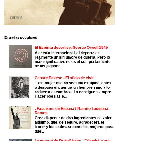
Entradas populares
El Espíritu deportivo, George Orwell 1945
A escala internacional, el deporte es
realmente un simulacro de guerra. Pero lo
más significativo no es el comportamiento
de los jugador...
Cesare Pavese - El oficio de vivir
Una mujer que no sea una estúpida, antes
o despues encuentra un hombre sano y lo
reduce a escombros. Lo consigue siempre.
Hacer poesías e...
¿Fascismo en España? Ramiro Ledesma
Ramos
Creo disponer de dos ingredientes de valor
altísimo, que, de seguro, agradecerá el
lector y los estimará como los mejores para
que...
La muerte de Rudolf Hess - "Yo miré a sus