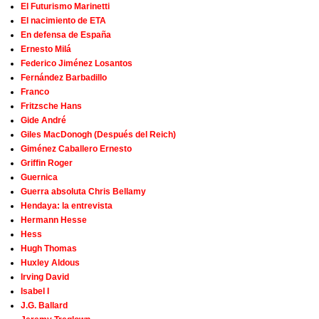
El Futurismo Marinetti
El nacimiento de ETA
En defensa de España
Ernesto Milá
Federico Jiménez Losantos
Fernández Barbadillo
Franco
Fritzsche Hans
Gide André
Giles MacDonogh (Después del Reich)
Giménez Caballero Ernesto
Griffin Roger
Guernica
Guerra absoluta Chris Bellamy
Hendaya: la entrevista
Hermann Hesse
Hess
Hugh Thomas
Huxley Aldous
Irving David
Isabel I
J.G. Ballard