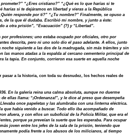
 prometer?” “¿Eres cristiano?” “¿Qué es lo que harías si te
harías si te dejáramos en libertad y vieras a la República
“¿Quién responde por ti?” “¿Tu nombre?” Finalmente, se opuso a
 de la que él dudaba. Escribió mi nombre, y junto a éste:
do a otra prisión”, “Evacuación” (?) y “Libertad”.
s por profesiones; uno estaba ocupado por oficiales, otro por
 antes descrita, pero ni uno solo dio el paso adelante. A ellos, junto
a noche siguiente a las dos de la madrugada, sin más trámites y sin
 las manos atadas a la espalda al cercano cementerio principal de
ra la tapia. En conjunto, corrieron esa suerte en aquella noche
r pasar a la historia, con toda su desnudez, los hechos reales de
936. En la galería reina una calma absoluta, aunque no duerme
a de ellas llama: “¡Ordenanza!”, y le dice al preso que desempeña
 Llevaba once papeletas y las alumbraba con una linterna eléctrica.
 la que había venido a buscar. Todo ello iba acompañado de
 afuera, y con ellos un suboficial de la Policía Militar, que era el
entes, porque ya preveían la suerte que les esperaba. Para ocupar
 más joven entre los jefes de la sala de la prisión, teniendo que
enamente podía frente a los abusos de los milicianos, al tiempo