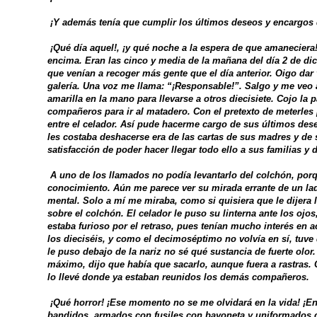
¡Y además tenía que cumplir los últimos deseos y encargos 
¡Qué día aquel!, ¡y qué noche a la espera de que amaneciera
encima. Eran las cinco y media de la mañana del día 2 de d
que venían a recoger más gente que el día anterior. Oigo dar v
galería. Una voz me llama: “¡Responsable!”. Salgo y me veo al
amarilla en la mano para llevarse a otros diecisiete. Cojo la
compañeros para ir al matadero. Con el pretexto de meterles 
entre el celador. Así pude hacerme cargo de sus últimos dese
les costaba deshacerse era de las cartas de sus madres y de
satisfacción de poder hacer llegar todo ello a sus familias y 
A uno de los llamados no podía levantarlo del colchón, porq
conocimiento. Aún me parece ver su mirada errante de un lado 
mental. Solo a mí me miraba, como si quisiera que le dijera 
sobre el colchón. El celador le puso su linterna ante los ojos
estaba furioso por el retraso, pues tenían mucho interés en 
los dieciséis, y como el decimoséptimo no volvía en sí, tuve
le puso debajo de la nariz no sé qué sustancia de fuerte olor.
máximo, dijo que había que sacarlo, aunque fuera a rastras. C
lo llevé donde ya estaban reunidos los demás compañeros.
¡Qué horror! ¡Ese momento no se me olvidará en la vida! ¡En 
bandidos, armados con fusiles con bayoneta y uniformados c