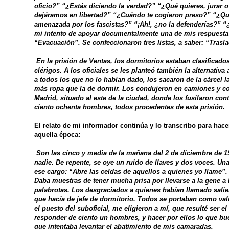
oficio?” “¿Estás diciendo la verdad?” “¿Qué quieres, jurar o
dejáramos en libertad?” “¿Cuándo te cogieron preso?” “¿Qué 
amenazada por los fascistas?” “¡Ah!, ¿no la defenderías?” 
mi intento de apoyar documentalmente una de mis respuestas,
“Evacuación”. Se confeccionaron tres listas, a saber: “Trasla
En la prisión de Ventas, los dormitorios estaban clasificado
clérigos. A los oficiales se les planteó también la alternativa
a todos los que no lo habían dado, los sacaron de la cárcel l
más ropa que la de dormir. Los condujeron en camiones y con
Madrid, situado al este de la ciudad, donde los fusilaron cont
ciento ochenta hombres, todos procedentes de esta prisión.
El relato de mi informador continúa y lo transcribo para hace
aquella época:
Son las cinco y media de la mañana del 2 de diciembre de 1
nadie. De repente, se oye un ruido de llaves y dos voces. Un
ese cargo: “Abre las celdas de aquellos a quienes yo llame”.
Daba muestras de tener mucha prisa por llevarse a la gene a
palabrotas. Los desgraciados a quienes habían llamado salieron
que hacía de jefe de dormitorio. Todos se portaban como vali
el puesto del suboficial, me eligieron a mí, que resulté ser el
responder de ciento un hombres, y hacer por ellos lo que bu
que intentaba levantar el abatimiento de mis camaradas.