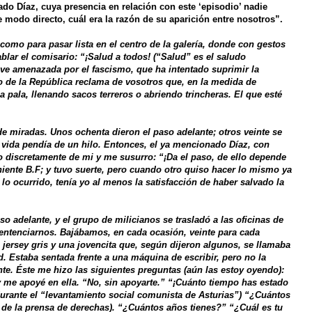
ado Díaz, cuya presencia en relación con este ‘episodio’ nadie
modo directo, cuál era la razón de su aparición entre nosotros”.
 como para pasar lista en el centro de la galería, donde con gestos
lar el comisario: “¡Salud a todos! (“Salud” es el saludo
 ve amenazada por el fascismo, que ha intentado suprimir la
o de la República reclama de vosotros que, en la medida de
la pala, llenando sacos terreros o abriendo trincheras. El que esté
e miradas. Unos ochenta dieron el paso adelante; otros veinte se
vida pendía de un hilo. Entonces, el ya mencionado Díaz, con
discretamente de mi y me susurro: “¡Da el paso, de ello depende
 teniente B.F; y tuvo suerte, pero cuando otro quiso hacer lo mismo ya
o ocurrido, tenía yo al menos la satisfacción de haber salvado la
 adelante, y el grupo de milicianos se trasladó a las oficinas de
 sentenciarnos. Bajábamos, en cada ocasión, veinte para cada
 jersey gris y una jovencita que, según dijeron algunos, se llamaba
. Estaba sentada frente a una máquina de escribir, pero no la
te. Éste me hizo las siguientes preguntas (aún las estoy oyendo):
 y me apoyé en ella. “No, sin apoyarte.” “¡Cuánto tiempo has estado
durante el “levantamiento social comunista de Asturias”) “¿Cuántos
a de la prensa de derechas). “¿Cuántos años tienes?” “¿Cuál es tu