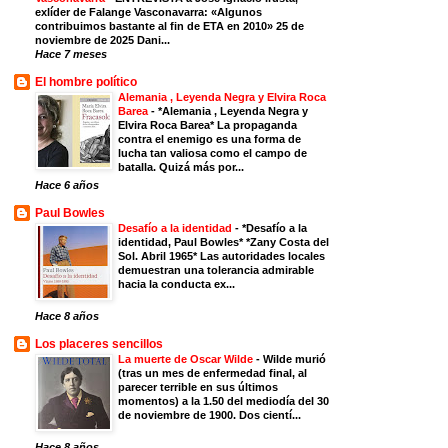
exlíder de Falange Vasconavarra: «Algunos
contribuimos bastante al fin de ETA en 2010» 25 de
noviembre de 2025 Dani...
Hace 7 meses
El hombre político
Alemania , Leyenda Negra y Elvira Roca
Barea
-
*Alemania , Leyenda Negra y
Elvira Roca Barea* La propaganda
contra el enemigo es una forma de
lucha tan valiosa como el campo de
batalla. Quizá más por...
Hace 6 años
Paul Bowles
Desafío a la identidad
-
*Desafío a la
identidad, Paul Bowles* *Zany Costa del
Sol. Abril 1965* Las autoridades locales
demuestran una tolerancia admirable
hacia la conducta ex...
Hace 8 años
Los placeres sencillos
La muerte de Oscar Wilde
-
Wilde murió
(tras un mes de enfermedad final, al
parecer terrible en sus últimos
momentos) a la 1.50 del mediodía del 30
de noviembre de 1900. Dos cientí...
Hace 8 años